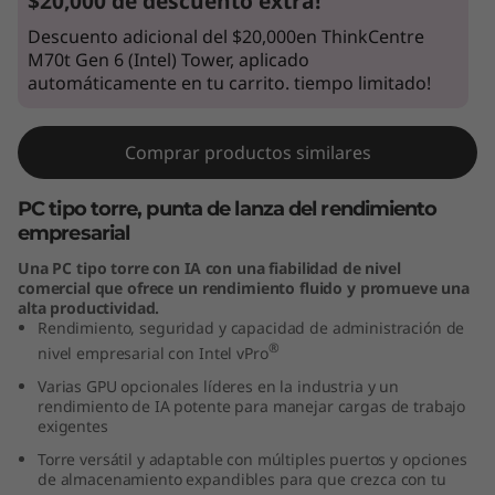
$20,000 de descuento extra!
n
Descuento adicional del $20,000en ThinkCentre
M70t Gen 6 (Intel) Tower, aplicado
t
automáticamente en tu carrito. tiempo limitado!
e
Comprar productos similares
l
PC tipo torre, punta de lanza del rendimiento
)
empresarial
T
Una PC tipo torre con IA con una fiabilidad de nivel
comercial que ofrece un rendimiento fluido y promueve una
o
alta productividad.
Rendimiento, seguridad y capacidad de administración de
®
w
nivel empresarial con Intel vPro
Varias GPU opcionales líderes en la industria y un
e
rendimiento de IA potente para manejar cargas de trabajo
exigentes
r
Torre versátil y adaptable con múltiples puertos y opciones
de almacenamiento expandibles para que crezca con tu