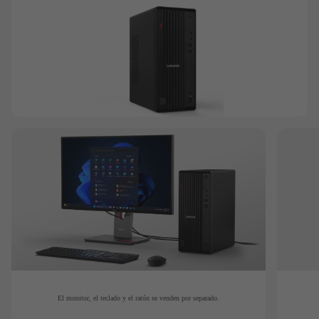
El monitor, el teclado y el ratón se venden por separado.