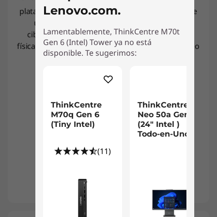
Lenovo.com.
®
plataforma Intel vPro
opcional para disfrutar de
una seguridad multicapa que bloquea los
Lamentablemente, ThinkCentre M70t
ciberataques y el ransomware. Protege tu PC
Gen 6 (Intel) Tower ya no está
físicamente con la ranura de seguridad, el bloqueo
disponible. Te sugerimos:
electrónico del chasis y más.
ThinkCentre
ThinkCentre
M70q Gen 6
Neo 50a Gen 6
(Tiny Intel)
(24″ Intel )
Todo-en-Uno
(11)