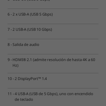
Puertos/Ranuras
Frente:
6
-
2 x USB-A (USB 5 Gbps)
®
USB-C
(USB de 5 Gbps) con carga de 15 W
2 USB-A (USB 10 Gbps)
2 x USB-A (USB 5 Gbps)
7
-
2 USB-A (USB 10 Gbps)
Combinación de auriculares/micrófono
Opcional: Lector de tarjetas 3 en 1
8
-
Salida de audio
Parte posterior:
4 USB-A (USB de 5 Gbps), uno con encendido de
9
-
HDMI® 2.1 (admite resolución de hasta 4K a 60
teclado
Hz)
2 DisplayPort™ 1.4
®
HDMI
2.1 (admite resolución de hasta 4K a 60 Hz)
10
-
2 DisplayPort™ 1.4
Ethernet (RJ45)
Salida de audio
Opcional: tarjetas de expansión
11
-
4 USB-A (USB de 5 Gbps), uno con encendido
Opcional: Paralelo
de teclado
Opcional: 2 PS/2