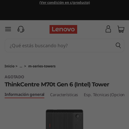
T
(Ver condición en c/producto)
h
i
Ir al contenido principal
n
k
C
Inicio
>
...
>
m-series-towers
AGOTADO
e
ThinkCentre M70t Gen 6 (Intel) Tower
n
Información general
Características
Esp. Técnicas (Opcional
t
r