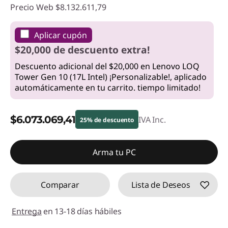
Precio Web
$8.132.611,79
Aplicar cupón
$20,000 de descuento extra!
Descuento adicional del $20,000 en Lenovo LOQ
Tower Gen 10 (17L Intel) ¡Personalizable!, aplicado
automáticamente en tu carrito. tiempo limitado!
$6.073.069,41
IVA Inc.
25% de descuento
Descuento prod (inc IVA) :
-$2.059.542,38
Arma tu PC
Comparar
Lista de Deseos
Entrega
en 13-18 días hábiles