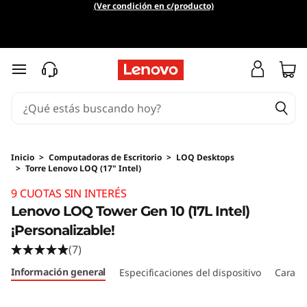
(Ver condición en c/producto)
Ir al contenido principal
Inicio
>
Computadoras de Escritorio
>
LOQ Desktops
>
Torre Lenovo LOQ (17" Intel)
Original Price 8132611.79 ARS Discounted Pric
9 CUOTAS SIN INTERÉS
Lenovo LOQ Tower Gen 10 (17L Intel)
¡Personalizable!
(7)
Información general
Especificaciones del dispositivo
Caracte