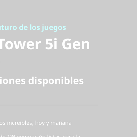
ro de los juegos
ower 5i Gen
turo de los juegos
Tower 5i Gen
)
iones disponibles
os increíbles, hoy y mañana
e 13ª generación listas para la