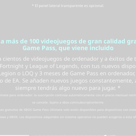
* El panel lateral transparente es opcional.
 a más de 100 videojuegos de gran calidad gra
Game Pass, que viene incluido
a cientos de videojuegos de ordenador y a éxitos de t
ortnight y League of Legends, con tus nuevos dispo
Legion o LOQ y 3 meses de Game Pass en ordenador, 
go de EA. Se añaden nuevos juegos constantemente, 
siempre tendrás algo nuevo para jugar. *
imate para ordenador: la suscripción continúa automáticamente con el precio mensual nor
se cancele. Sujeto a xbox.com/subscriptionterms
ses gratuitos de XBOX Game Pass Ultimate solo están disponibles para dispositivos con sist
ows y XBOX. Los dispositivos adquiridos sin sistema operativo no pueden acogerse a esta of