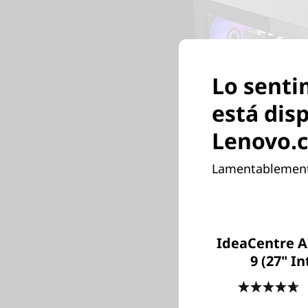
Lo senti
está dis
Lenovo.
Lamentablemente,
IdeaCentre A
9 (27" In
4