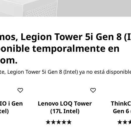
mos, Legion Tower 5i Gen 8 (I
ponible temporalmente en
com.
 Legion Tower 5i Gen 8 (Intel) ya no está disponibl
IO i Gen
Lenovo LOQ Tower
ThinkC
tel)
(17L Intel)
Gen 6 
.7
(334)
4.8
(7)
* El panel lateral transparente es opcional.