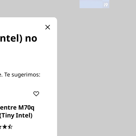
ntel) no
e. Te sugerimos:
entre M70q
(Tiny Intel)
4.5
(11)