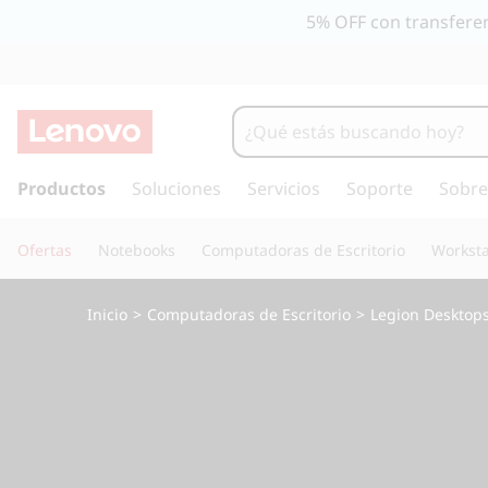
L
5% OFF con transferen
e
g
i
I
r
Productos
Soluciones
Servicios
Soporte
Sobre
o
a
l
n
Ofertas
Notebooks
Computadoras de Escritorio
Worksta
c
o
T
n
Inicio
>
Computadoras de Escritorio
>
Legion Desktop
t
o
e
n
w
i
d
e
o
p