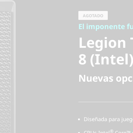
El imponente futu
Legion T
AGOTADO
El imponente fu
8 (Intel)
Legion 
8 (Intel
Nuevas opc
Diseñada para jueg
®
CPUs Intel
Core™ d