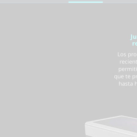
Ju
r
Los pro
recien
permiti
que te p
hasta h