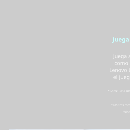
Juega
Juega 
como F
Lenovo 
el jue
*Game Pass Ult
*Los tres me
Wind