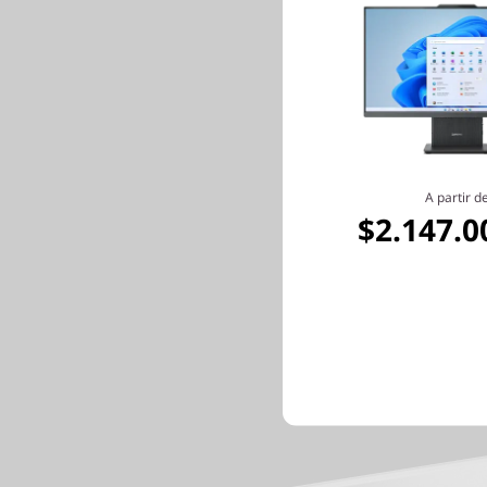
Las G
rapide
A partir d
arquite
$2.147.0
cuanto a
virtua
nivele
nuevas 