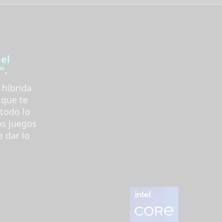
del
™.
 híbrida
 que te
 todo lo
os juegos
e dar lo