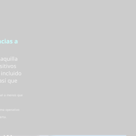
cias a
aquilla
sitivos
incluido
así que
mal a menos que
ema operativo
erta.