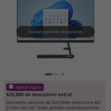
A
I
O
3
Nuevas opciones disponibles
i
7
IdeaCentre AIO 3i 7ma Gen (24”, Intel)
m
a
+4
G
Aplicar cupón
$20,000 de descuento extra!
e
Descuento adicional del $20,000en IdeaCentre AIO
n
3i 7ma Gen (24”, Intel), aplicado automáticamente