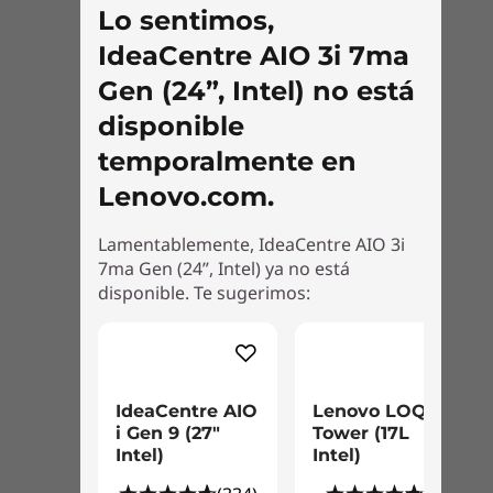
Lo sentimos,
IdeaCentre AIO 3i 7ma
Gen (24”, Intel) no está
disponible
temporalmente en
Lenovo.com.
Lamentablemente, IdeaCentre AIO 3i
7ma Gen (24”, Intel) ya no está
disponible. Te sugerimos:
Los accesorios exhibidos no están incluidos
IdeaCentre AIO
Lenovo LOQ
Algunos puertos/ranuras y funcionalidades pueden ser
i Gen 9 (27"
Tower (17L
Intel)
Intel)
opcionales o variar - colores sujetos a disponibilidad. Los
accesorios no están incluidos.