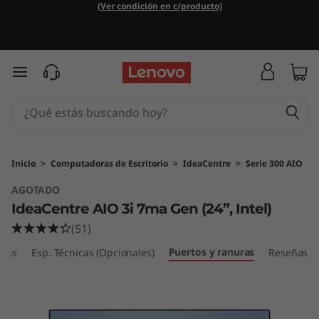
I
(Ver condición en c/producto)
d
e
Ir al contenido principal
a
C
e
Inicio
>
Computadoras de Escritorio
>
IdeaCentre
>
Serie 300 AIO
AGOTADO
n
IdeaCentre AIO 3i 7ma Gen (24”, Intel)
t
(51)
Puertos y ranuras
r
icas
Esp. Técnicas (Opcionales)
Reseñas
e