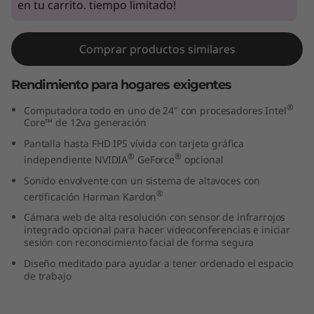
en tu carrito. tiempo limitado!
(
2
Comprar productos similares
4
Rendimiento para hogares exigentes
”
®
Computadora todo en uno de 24" con procesadores Intel
Core™ de 12va generación
,
Pantalla hasta FHD IPS vívida con tarjeta gráfica
®
®
independiente NVIDIA
GeForce
opcional
I
Sonido envolvente con un sistema de altavoces con
n
®
certificación Harman Kardon
Cámara web de alta resolución con sensor de infrarrojos
t
integrado opcional para hacer videoconferencias e iniciar
sesión con reconocimiento facial de forma segura
e
Diseño meditado para ayudar a tener ordenado el espacio
de trabajo
l