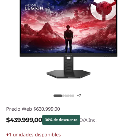
+7
Precio Web
$630.999,00
$439.999,00
IVA Inc.
30% de descuento
+1 unidades disponibles
Descuento prod (inc IVA) :
-$191.000,00