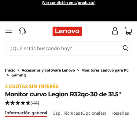
(Ver condición en c/producto)
Ir al contenido principal
Inicio
>
Accesorios y Software Lenovo
>
Monitores Lenovo para PC
>
Gaming
Original Price 1030999.01 ARS Discounted Pri
3 CUOTAS SIN INTERÉS
Monitor curvo Legion R32qc-30 de 31.5"
(44)
Información general
Esp. Técnicas (Opcionales)
Reseñas