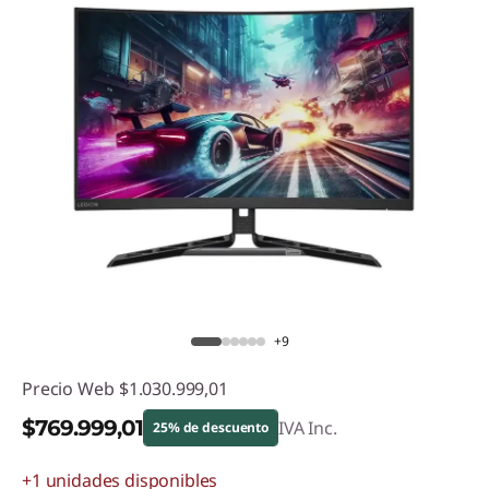
+9
Precio Web
$1.030.999,01
$769.999,01
IVA Inc.
25% de descuento
+1 unidades disponibles
Descuento prod (inc IVA) :
-$261.000,00