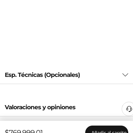
Esp. Técnicas (Opcionales)
General
Valoraciones y opiniones
Marca
Legion
Tamaño de pantalla
$769.999,01
Añadir al carrito