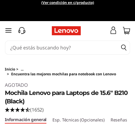
M
(Ver condición en c/producto)
o
c
Ir al contenido principal
h
i
l
Inicio
>
...
>
Encuentra las mejores mochilas para notebook con Lenovo
Original Price 120999.01 ARS Discounted Price
a
AGOTADO
Mochila Lenovo para Laptops de 15.6" B210
L
(Black)
e
(1652)
Información general
n
Esp. Técnicas (Opcionales)
Reseñas