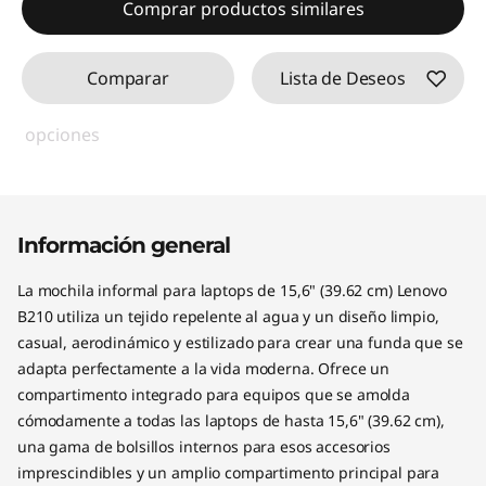
Comprar productos similares
o
p
Comparar
Lista de Deseos
s
opciones
d
e
Información general
1
La mochila informal para laptops de 15,6" (39.62 cm) Lenovo
5
B210 utiliza un tejido repelente al agua y un diseño limpio,
casual, aerodinámico y estilizado para crear una funda que se
.
adapta perfectamente a la vida moderna. Ofrece un
6
compartimento integrado para equipos que se amolda
cómodamente a todas las laptops de hasta 15,6" (39.62 cm),
"
una gama de bolsillos internos para esos accesorios
imprescindibles y un amplio compartimento principal para