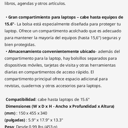
B
libros, agendas y otros artículos.
2
•
Gran compartimiento para laptops – cabe hasta equipos de
15.6"
- La bolsa está especialmente diseñada para proteger tu
1
laptop. Ofrece un compartimento acolchado que es adecuado
0
para mantener la mayoría del equipos (hasta 15,6") seguras y
bien protegidas.
(
•
Almacenamiento convenientemente ubicado
- además del
compartimento para la laptop, hay bolsillos separados para
B
dispositivos móviles, tarjetas de visita y otras herramientas
diarias en compartimentos de acceso rápido. El
l
compartimento principal ofrece espacio adicional para
revistas, cuadernos y otros accesorios para laptops.
a
c
Compatibilidad
: cabe hasta laptops de 15.6"
Dimensiones (W x D x H - Ancho x Profundidad x Altura)
k
(mm)
: 150 x 455 x 340
(pulgadas)
: 5.9" x 17.9" x 13.3"
)
Peso
: Desde 0.99 lbs (453 g)