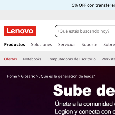
5% OFF con transferen
I
r
Productos
Soluciones
Servicios
Soporte
Sobre
a
l
Ofertas
Notebooks
Computadoras de Escritorio
Worksta
c
o
n
Home
>
Glosario
> ¿Qué es la generación de leads?
t
e
n
i
d
o
p