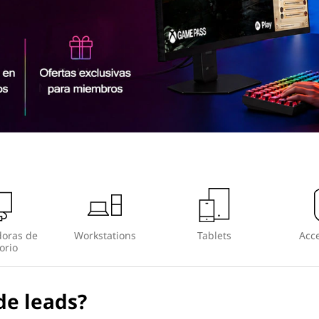
oras de
Workstations
Tablets
Acce
orio
de leads?