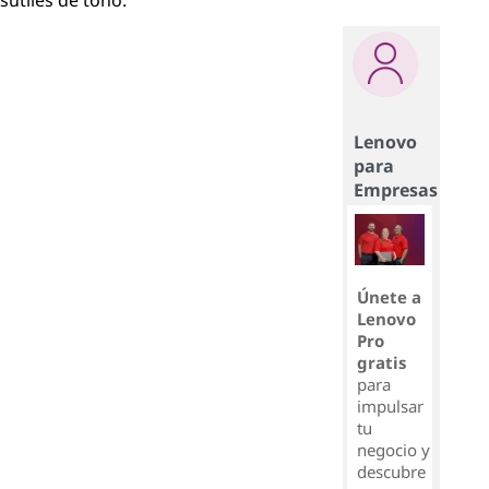
sutiles de tono.
Lenovo
para
Empresas
Únete a
Lenovo
Pro
gratis
para
impulsar
tu
negocio y
descubre