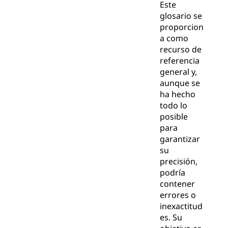
Este
glosario se
proporcion
a como
recurso de
referencia
general y,
aunque se
ha hecho
todo lo
posible
para
garantizar
su
precisión,
podría
contener
errores o
inexactitud
es. Su