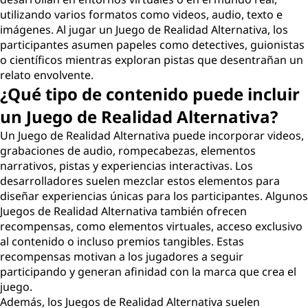
utilizando varios formatos como videos, audio, texto e
imágenes. Al jugar un Juego de Realidad Alternativa, los
participantes asumen papeles como detectives, guionistas
o científicos mientras exploran pistas que desentrañan un
relato envolvente.
¿Qué tipo de contenido puede incluir
un Juego de Realidad Alternativa?
Un Juego de Realidad Alternativa puede incorporar videos,
grabaciones de audio, rompecabezas, elementos
narrativos, pistas y experiencias interactivas. Los
desarrolladores suelen mezclar estos elementos para
diseñar experiencias únicas para los participantes. Algunos
Juegos de Realidad Alternativa también ofrecen
recompensas, como elementos virtuales, acceso exclusivo
al contenido o incluso premios tangibles. Estas
recompensas motivan a los jugadores a seguir
participando y generan afinidad con la marca que crea el
juego.
Además, los Juegos de Realidad Alternativa suelen