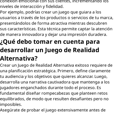
conexión emocional con sus clientes, incrementando los
niveles de interacción y fidelidad.
Por ejemplo, podrías crear un juego que guiara a los
usuarios a través de los productos o servicios de tu marca,
presentándolos de forma atractiva mientras descubren
sus características. Esta técnica permite captar la atención
de manera innovadora y dejar una impresión duradera.
¿Qué debo tomar en cuenta para
desarrollar un Juego de Realidad
Alternativa?
Crear un Juego de Realidad Alternativa exitoso requiere de
una planificación estratégica. Primero, define claramente
tu audiencia y los objetivos que quieres alcanzar. Luego,
desarrolla una narrativa cautivadora que mantenga a los
jugadores enganchados durante todo el proceso. Es
fundamental diseñar rompecabezas que planteen retos
equilibrados, de modo que resulten desafiantes pero no
imposibles.
Asegúrate de probar el juego extensivamente antes de