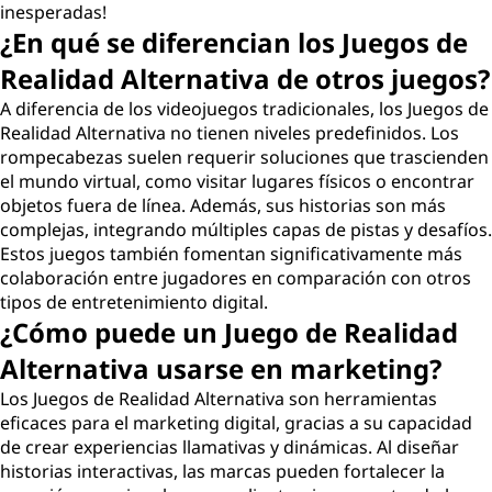
inesperadas!
¿En qué se diferencian los Juegos de
Realidad Alternativa de otros juegos?
A diferencia de los videojuegos tradicionales, los Juegos de
Realidad Alternativa no tienen niveles predefinidos. Los
rompecabezas suelen requerir soluciones que trascienden
el mundo virtual, como visitar lugares físicos o encontrar
objetos fuera de línea. Además, sus historias son más
complejas, integrando múltiples capas de pistas y desafíos.
Estos juegos también fomentan significativamente más
colaboración entre jugadores en comparación con otros
tipos de entretenimiento digital.
¿Cómo puede un Juego de Realidad
Alternativa usarse en marketing?
Los Juegos de Realidad Alternativa son herramientas
eficaces para el marketing digital, gracias a su capacidad
de crear experiencias llamativas y dinámicas. Al diseñar
historias interactivas, las marcas pueden fortalecer la