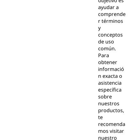
objetivo es
ayudar a
comprende
r términos
y
conceptos
de uso
común.
Para
obtener
informació
n exacta o
asistencia
específica
sobre
nuestros
productos,
te
recomenda
mos visitar
nuestro