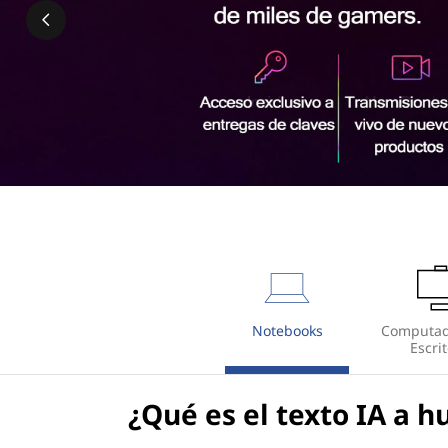
r
i
n
c
i
p
a
l
page hero 2/3
Notebooks
Computad
Escrit
¿Qué es el texto IA a 