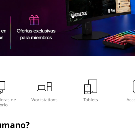
oras de
Workstations
Tablets
Acce
orio
humano?