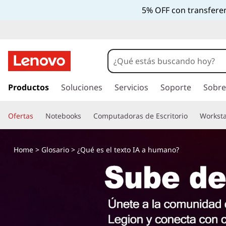
5% OFF con transferen
I
r
Productos
Soluciones
Servicios
Soporte
Sobre
a
l
Ofertas
Notebooks
Computadoras de Escritorio
Worksta
c
o
n
Home
>
Glosario
> ¿Qué es el texto IA a humano?
t
e
n
i
d
o
p