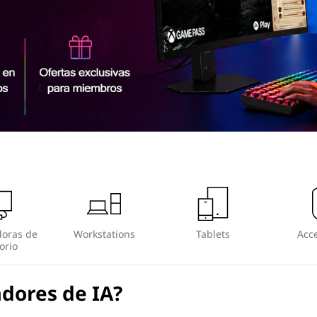
oras de
Workstations
Tablets
Acce
orio
adores de IA?