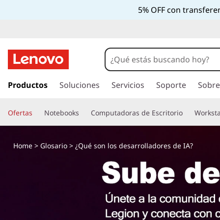
5% OFF con transferen
I
r
Productos
Soluciones
Servicios
Soporte
Sobre
a
l
Ofertas
Notebooks
Computadoras de Escritorio
Worksta
c
o
n
Home
>
Glosario
> ¿Qué son los desarrolladores de IA?
t
e
n
i
d
o
p