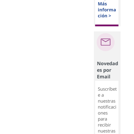
Más
informa
ción >
Novedad
es por
Email
Suscríbet
e a
nuestras
notificaci
ones
para
recibir
nuestras