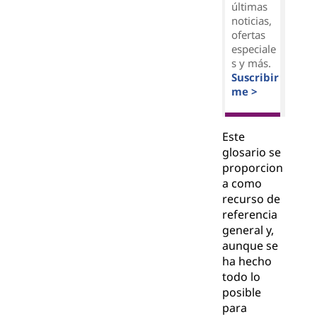
últimas
noticias,
ofertas
especiale
s y más.
Suscribir
me >
Este
glosario se
proporcion
a como
recurso de
referencia
general y,
aunque se
ha hecho
todo lo
posible
para