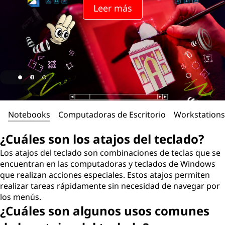
l
Leer más
o
s
a
t
a
Notebooks
Computadoras de Escritorio
Workstations
j
¿Cuáles son los atajos del teclado?
o
Los atajos del teclado son combinaciones de teclas que se
encuentran en las computadoras y teclados de Windows
s
que realizan acciones especiales. Estos atajos permiten
realizar tareas rápidamente sin necesidad de navegar por
d
los menús.
¿Cuáles son algunos usos comunes
e