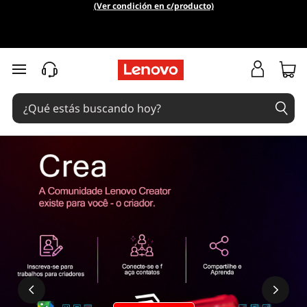
¿
(Ver condición en c/producto)
C
u
Ir al contenido principal
á
l
e
s
s
o
n