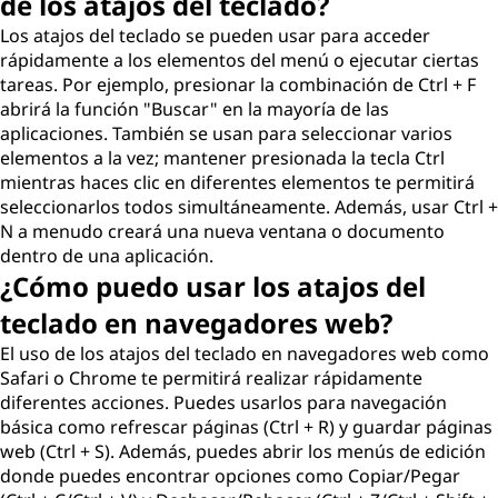
de los atajos del teclado?
l
Los atajos del teclado se pueden usar para acceder
rápidamente a los elementos del menú o ejecutar ciertas
t
tareas. Por ejemplo, presionar la combinación de Ctrl + F
abrirá la función "Buscar" en la mayoría de las
e
aplicaciones. También se usan para seleccionar varios
elementos a la vez; mantener presionada la tecla Ctrl
c
mientras haces clic en diferentes elementos te permitirá
seleccionarlos todos simultáneamente. Además, usar Ctrl +
l
N a menudo creará una nueva ventana o documento
dentro de una aplicación.
a
¿Cómo puedo usar los atajos del
d
teclado en navegadores web?
El uso de los atajos del teclado en navegadores web como
o
Safari o Chrome te permitirá realizar rápidamente
?
diferentes acciones. Puedes usarlos para navegación
básica como refrescar páginas (Ctrl + R) y guardar páginas
web (Ctrl + S). Además, puedes abrir los menús de edición
donde puedes encontrar opciones como Copiar/Pegar